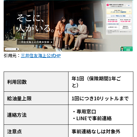
引用元：
三井住友海上公式HP
年1回（保険期間1年ご
利用回数
と）
給油量上限
1回につき10リットルまで
・専用窓口
連絡方法
・LINEで事前連絡
注意点
事前連絡なしは対象外