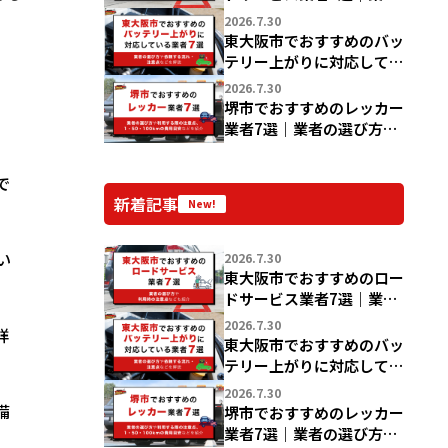
の選び方や利用時の注意点
2026.7.30
なども紹介
東大阪市でおすすめのバッ
テリー上がりに対応してい
る業者7選｜業者の選び方
2026.7.30
や依頼する流れ・注意点な
堺市でおすすめのレッカー
どを解説
業者7選｜業者の選び方や
利用する際の注意点、1・
50・100kmの費用目安な
で
どを紹介
新着記事
New!
い
2026.7.30
東大阪市でおすすめのロー
ドサービス業者7選｜業者
の選び方や利用時の注意点
2026.7.30
詳
なども紹介
東大阪市でおすすめのバッ
テリー上がりに対応してい
る業者7選｜業者の選び方
2026.7.30
や依頼する流れ・注意点な
備
堺市でおすすめのレッカー
どを解説
業者7選｜業者の選び方や