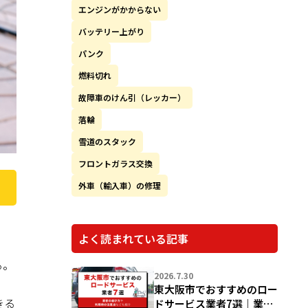
エンジンがかからない
バッテリー上がり
パンク
燃料切れ
故障車のけん引（レッカー）
落輪
雪道のスタック
フロントガラス交換
外車（輸入車）の修理
よく読まれている記事
る。
2026.7.30
東大阪市でおすすめのロー
きる
ドサービス業者7選｜業者