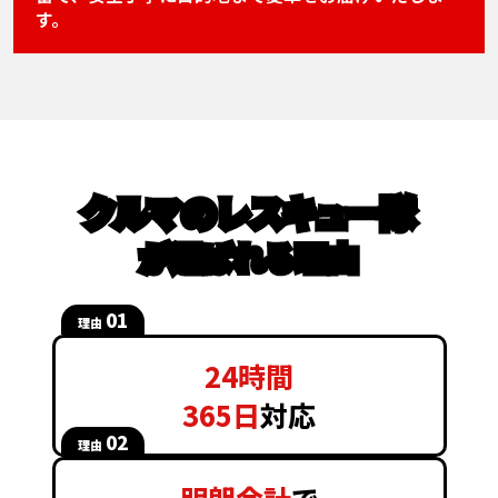
す。
クルマのレスキュー隊
が選ばれる理由
01
理由
24時間
365日
対応
02
理由
明朗会計
で