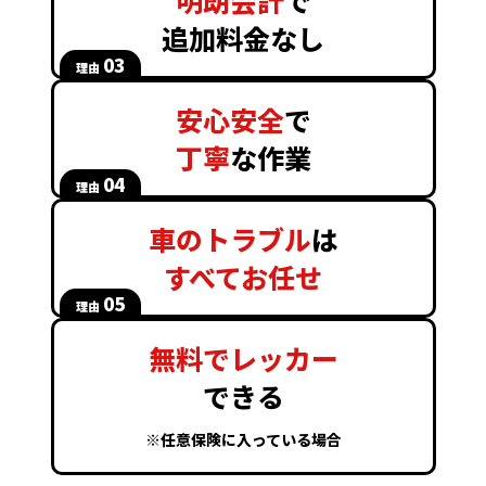
追加料金なし
03
理由
安心安全
で
丁寧
な作業
04
理由
車のトラブル
は
すべてお任せ
05
理由
無料でレッカー
できる
※任意保険に入っている場合