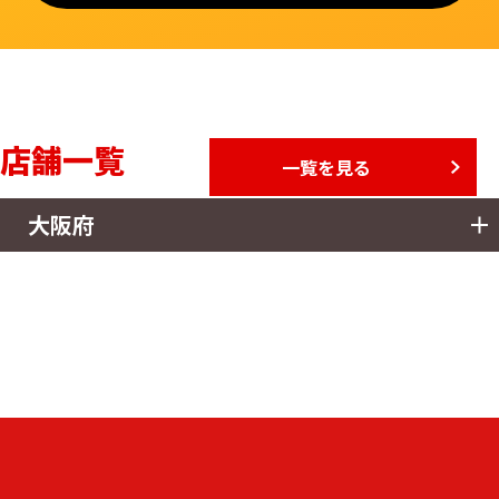
店舗一覧
一覧を見る
大阪府
大阪店
詳しく見る
LINEで無料相談
住所
〒570-0042 大阪府守口市寺方錦通1丁目1-15