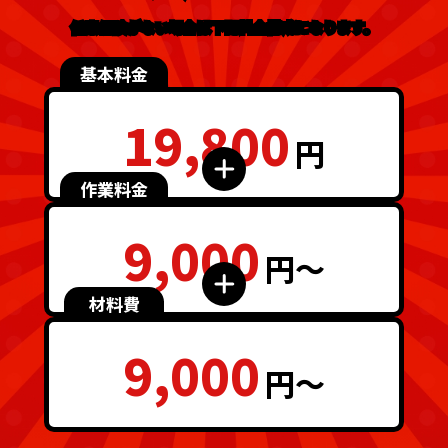
任意保険がない場合は下記料金構成になります。
基本料金
19,800
円
作業料金
9,000
円～
材料費
9,000
円～