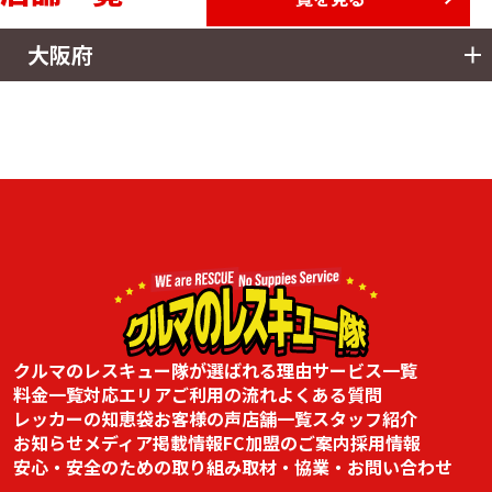
大阪府
大阪店
詳しく見る
LINEで無料相談
住所
〒570-0042 大阪府守口市寺方錦通1丁目1-15
電話番号
050-3139-1989
クルマのレスキュー隊が選ばれる理由
サービス一覧
料金一覧
対応エリア
ご利用の流れ
よくある質問
レッカーの知恵袋
お客様の声
店舗一覧
スタッフ紹介
お知らせ
メディア掲載情報
FC加盟のご案内
採用情報
安心・安全のための取り組み
取材・協業・お問い合わせ