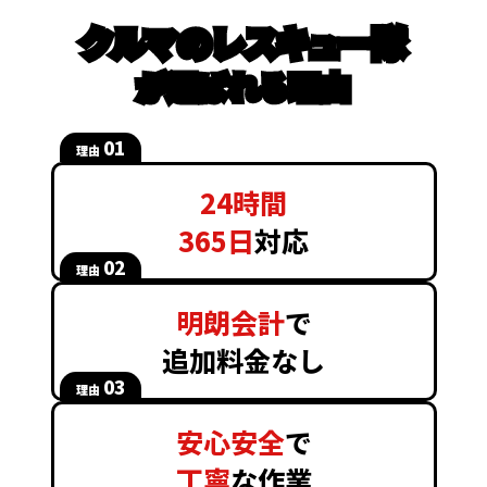
クルマのレスキュー隊
が選ばれる理由
01
理由
24時間
365日
対応
02
理由
明朗会計
で
追加料金なし
03
理由
安心安全
で
丁寧
な作業