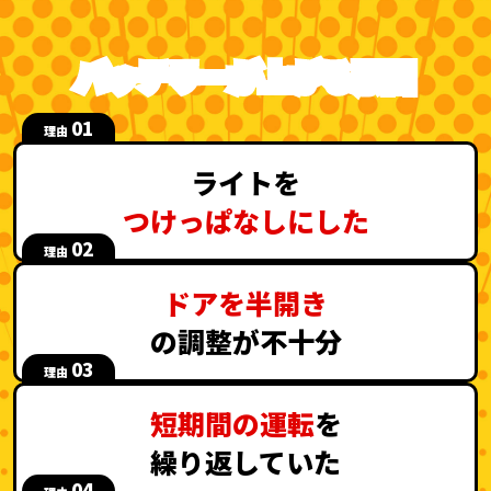
バッテリーが上がる原因
01
理由
ライトを
つけっぱなしにした
02
理由
ドアを半開き
の調整が不十分
03
理由
短期間の運転
を
繰り返していた
04